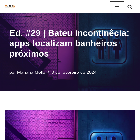
Pular
para
Ed. #29 | Bateu incontinêcia:
o
apps localizam banheiros
conteúdo
próximos
por
Mariana Mello
8 de fevereiro de 2024