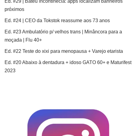
Ed. #29 | Bateu incontinêcia: apps localizam banheiros
próximos
Ed. #24 | CEO da Tokstok reassume aos 73 anos
Ed. #23 Ambulatório p/ velhos trans | Minâncora para a
moçada | Flu 40+
Ed. #22 Teste do xixi para menopausa + Varejo etarista
Ed. #20 Abaixo à dentadura + idoso GATO 60+ e Maturifest
2023